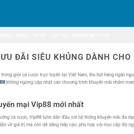
 THAO
XỔ SỐ
TÀI XỈU
TIN TỨC
KHUYẾN MẠI VIP88
 ƯU ĐÃI SIÊU KHỦNG DÀNH CHO
 trong giới cá cược trực tuyến tại Việt Nam, thu hút hàng ngàn ng
p88
không ngừng cập nhật các chương trình khuyến mãi nhằm mang lạ
uyến mại Vip88 mới nhất
rường cá cược, Vip88 luôn dẫn đầu với hệ thống khuyến mãi đa dạn
ẫn về giá trị mà còn dễ dàng tiếp cận, phù hợp với mọi cấp độ ng