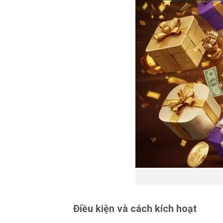
Điều kiện và cách kích hoạt