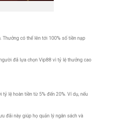
 Thưởng có thể lên tới 100% số tiền nạp
 người đã lựa chọn Vip88 vì tỷ lệ thưởng cao
 tỷ lệ hoàn tiền từ 5% đến 20%. Ví dụ, nếu
 ưu đãi này giúp họ quản lý ngân sách và