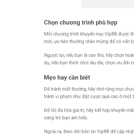
Chọn chương trình phù hợp
Mỗi chương trình khuyến mại Vip88 được thi
mới, ưu tiên thưởng chào mừng để có vốn ba
Ngược lại, nếu bạn là cao thủ, hãy chọn hoà
dụ, nếu bạn thích chơi lâu dài, chọn ưu đãi 
Mẹo hay cần biết
Để tránh mất thưởng, hãy nhớ rằng mọi chươ
tránh vi phạm như đặt cược quá cao ở một t
Để tối đa hóa giá trị, hãy kết hợp khuyến m
sang trò bạn am hiểu.
Ngoài ra, theo dõi bản tin Vip88 để cập nhậ